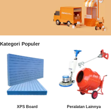
Teknis
Temukan solusi kebocoran
hanya di DUTEC
Selengkapnya
Kategori Populer
Gratis Ongkir
Belanja
5 JUTA
FREE
ongkos
kirim sejabotabek
XPS Board
Peralatan Lainnya