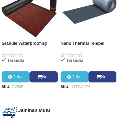
Granule Waterproofing
Nano Thermal Tempel
Membrane (RED)
GREY 20cm*5m
Tersedia
Tersedia
Detail
Beli
Detail
Beli
SKU:
GWMR
SKU:
NTTG2-205
Jaminan Mutu