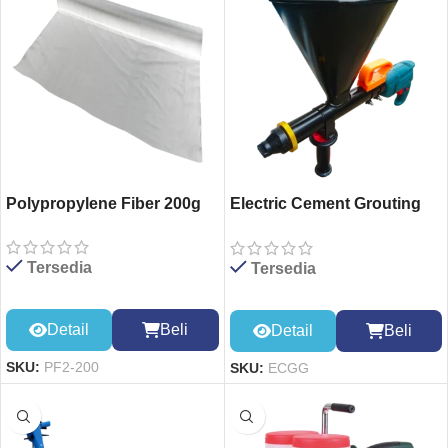
Polypropylene Fiber 200g
Electric Cement Grouting
Gun
Tersedia
Tersedia
Detail
Beli
Detail
Beli
SKU:
PF2-200
SKU:
ECGG