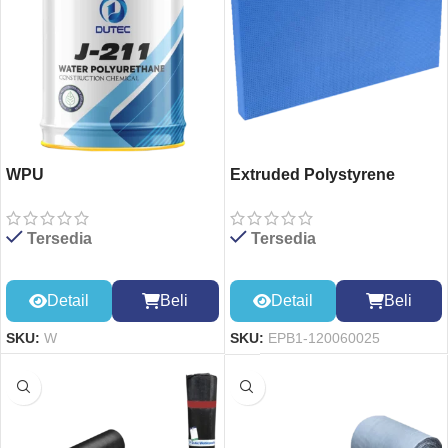
WPU
Extruded Polystyrene
Board 1200*600*25mm
Tersedia
Tersedia
Detail
Beli
Detail
Beli
SKU:
W
SKU:
EPB1-120060025