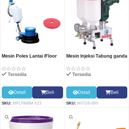
Mesin Poles Lantai /Floor
Mesin Injeksi Tabung ganda
Polisher Machine BF-
999
523+Pad Merah
Tersedia
Tersedia
Detail
Beli
Detail
Beli
SKU:
MPLPMBM-523
SKU:
MITG9-999