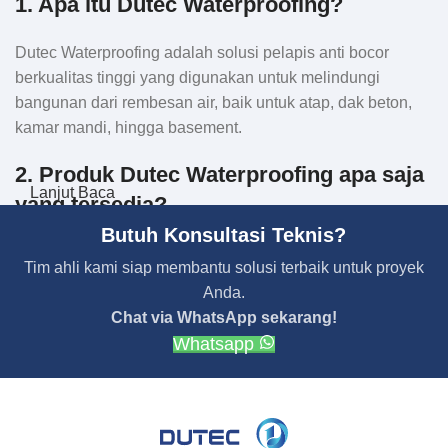
1. Apa itu Dutec Waterproofing?
Dutec Waterproofing adalah solusi pelapis anti bocor
berkualitas tinggi yang digunakan untuk melindungi
bangunan dari rembesan air, baik untuk atap, dak beton,
kamar mandi, hingga basement.
2. Produk Dutec Waterproofing apa saja
Lanjut Baca
yang tersedia?
Butuh Konsultasi Teknis?
Kami menyediakan berbagai jenis produk, seperti:
Tim ahli kami siap membantu solusi terbaik untuk proyek
Anda.
Membran Bakar, Membran Tempel, Membran Granule
Chat via WhatsApp sekarang!
(Polyethylene, SBS, Thermal, Aluminium).
Whatsapp
Cairan Waterproofing (polyurethane, primer, semen cair,
solvent, aspal cair, dll)
XPS Board, Rockwool, Fiberglass Mesh, Geomembran
HDPE, Paranet.
Mesin Grouting, Mesin Sprayer Cairan Waterproofing.