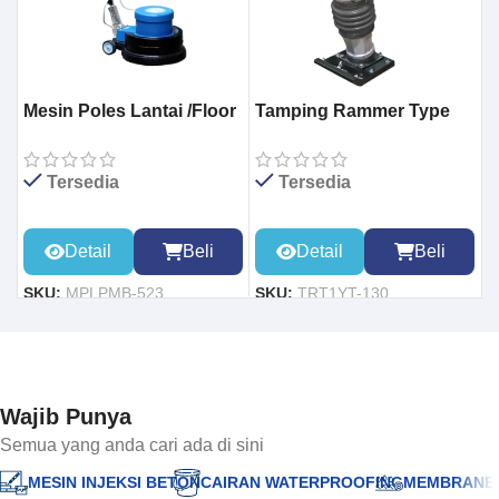
Mesin Poles Lantai /Floor
Tamping Rammer Type
G
Polisher Machine BF-523
130 (YUAN TE)
Tersedia
Tersedia
Detail
Beli
Detail
Beli
S
SKU:
MPLPMB-523
SKU:
TRT1YT-130
Wajib Punya
Semua yang anda cari ada di sini
MESIN INJEKSI BETON
CAIRAN WATERPROOFING
MEMBRANE 