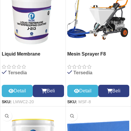
Liquid Membrane
Mesin Sprayer F8
Waterproofing Coating
20kg
Tersedia
Tersedia
Detail
Beli
Detail
Beli
SKU:
MSF-8
SKU:
LMWC2-20