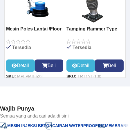
Mesin Poles Lantai /Floor
Tamping Rammer Type
G
Polisher Machine BF-523
130 (YUAN TE)
Tersedia
Tersedia
Detail
Beli
Detail
Beli
S
SKU:
MPLPMB-523
SKU:
TRT1YT-130
Wajib Punya
Semua yang anda cari ada di sini
MESIN INJEKSI BETON
CAIRAN WATERPROOFING
MEMBRANE 