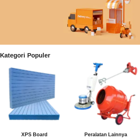
Teknis
Temukan solusi kebocoran
hanya di DUTEC
Selengkapnya
Kategori Populer
Gratis Ongkir
Belanja
5 JUTA
FREE
ongkos
kirim sejabotabek
XPS Board
Peralatan Lainnya