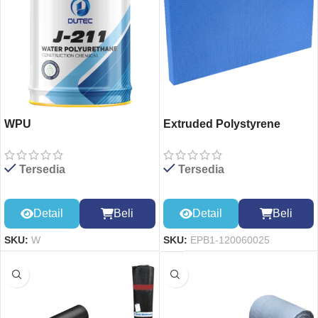
WPU
Extruded Polystyrene
Board 1200*600*25mm
Tersedia
Tersedia
Detail
Beli
Detail
Beli
SKU:
W
SKU:
EPB1-120060025