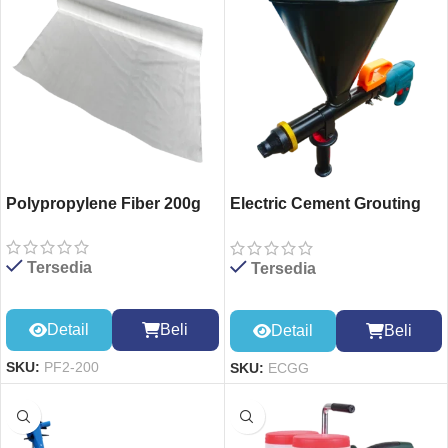
Polypropylene Fiber 200g
Electric Cement Grouting
Gun
Tersedia
Tersedia
Detail
Beli
Detail
Beli
SKU:
PF2-200
SKU:
ECGG