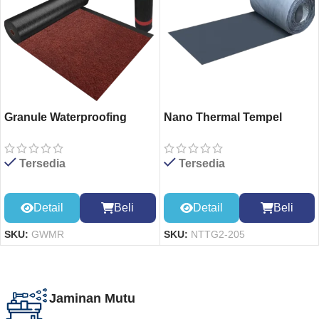
Granule Waterproofing
Nano Thermal Tempel
Membrane (RED)
GREY 20cm*5m
Tersedia
Tersedia
Detail
Beli
Detail
Beli
SKU:
GWMR
SKU:
NTTG2-205
Jaminan Mutu