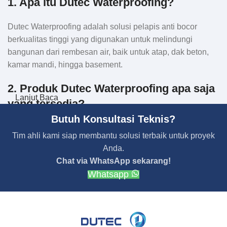
1. Apa itu Dutec Waterproofing?
Dutec Waterproofing adalah solusi pelapis anti bocor
berkualitas tinggi yang digunakan untuk melindungi
bangunan dari rembesan air, baik untuk atap, dak beton,
kamar mandi, hingga basement.
2. Produk Dutec Waterproofing apa saja
Lanjut Baca
yang tersedia?
Butuh Konsultasi Teknis?
Kami menyediakan berbagai jenis produk, seperti:
Tim ahli kami siap membantu solusi terbaik untuk proyek
Anda.
Membran Bakar, Membran Tempel, Membran Granule
Chat via WhatsApp sekarang!
(Polyethylene, SBS, Thermal, Aluminium).
Whatsapp
Cairan Waterproofing (polyurethane, primer, semen cair,
solvent, aspal cair, dll)
XPS Board, Rockwool, Fiberglass Mesh, Geomembran
HDPE, Paranet.
Mesin Grouting, Mesin Sprayer Cairan Waterproofing.