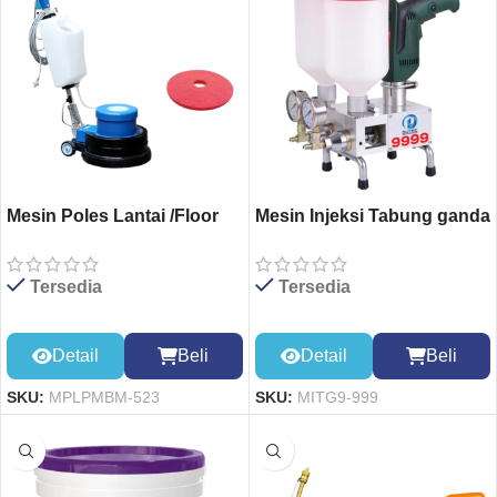
Mesin Poles Lantai /Floor
Mesin Injeksi Tabung ganda
Polisher Machine BF-
999
523+Pad Merah
Tersedia
Tersedia
Detail
Beli
Detail
Beli
SKU:
MPLPMBM-523
SKU:
MITG9-999