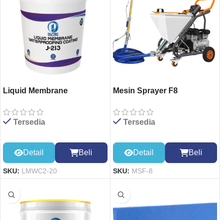
Liquid Membrane
Mesin Sprayer F8
Waterproofing Coating
20kg
Tersedia
Tersedia
Detail
Beli
Detail
Beli
SKU:
MSF-8
SKU:
LMWC2-20