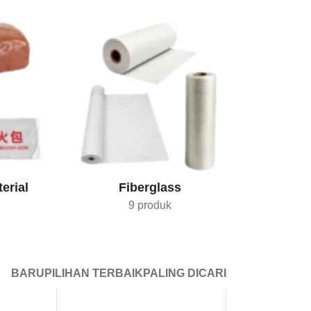
erial
Fiberglass
9 produk
BARU
PILIHAN TERBAIK
PALING DICARI