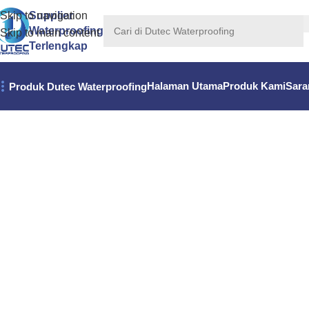
Skip to navigation
Supplier
Waterproofing
Skip to main content
Terlengkap
Halaman Utama
Produk Kami
Sara
Produk Dutec Waterproofing