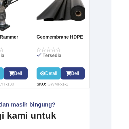
 Rammer
Geomembrane HDPE
 (YUAN TE)
Tersedia
ia
Detail
Beli
l
Beli
SKU:
GWMR-1-1
YT-130
 dan masih bingung?
i kami untuk