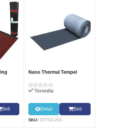
ing
Nano Thermal Tempel
GREY 20cm*5m
Tersedia
Beli
Detail
Beli
SKU:
NTTG2-205