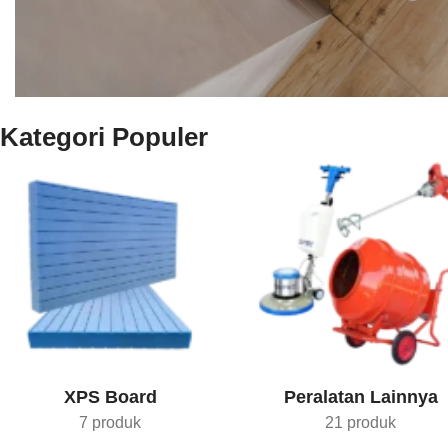
Kategori Populer
Konsultasi
Teknis
Temukan solusi kebocoran
hanya di DUTEC
Selengkapnya
XPS Board
Peralatan Lainnya
7 produk
21 produk