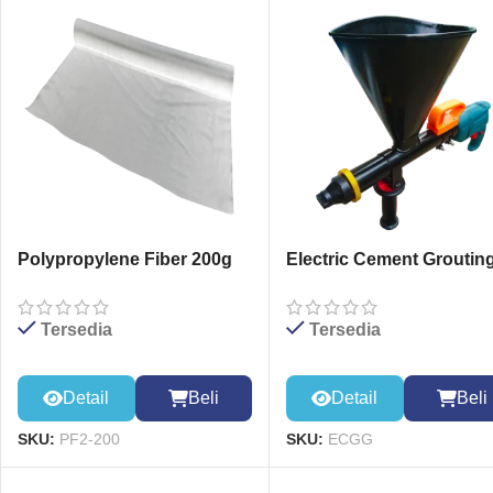
Polypropylene Fiber 200g
Electric Cement Groutin
Gun
Tersedia
Tersedia
Detail
Beli
Detail
Beli
SKU:
PF2-200
SKU:
ECGG