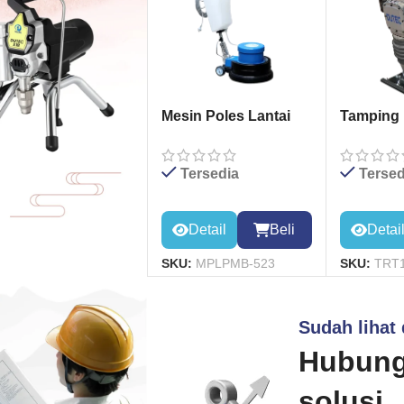
Mesin Poles Lantai
Tamping
/Floor Polisher
Type 130
Machine BF-523
Tersedia
Tersed
Detail
Beli
Detai
SKU:
MPLPMB-523
SKU:
TRT1
Sudah lihat
Hubung
solusi