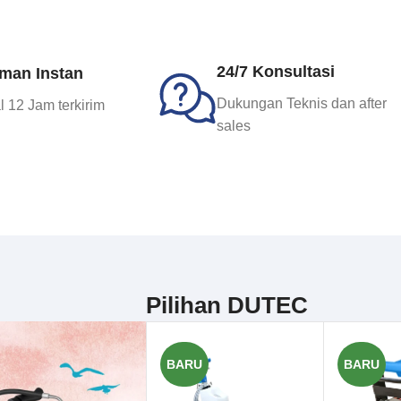
24/7 Konsultasi
iman Instan
Dukungan Teknis dan after
 12 Jam terkirim
sales
Pilihan DUTEC
BARU
BARU