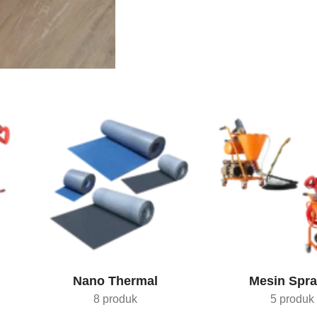
Gratis Ongkir
Belanja
5 JUTA
FREE
ongkos kirim
sejabotabek
Nano Thermal
Mesin Spra
8 produk
5 produk