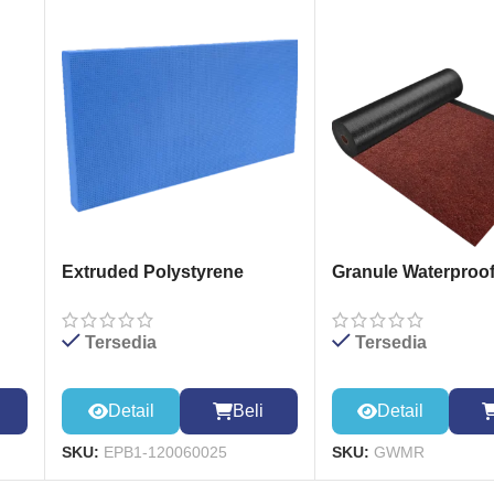
Extruded Polystyrene
Granule Waterproof
Board 1200*600*25mm
Membrane (RED)
Tersedia
Tersedia
Detail
Beli
Detail
SKU:
EPB1-120060025
SKU:
GWMR