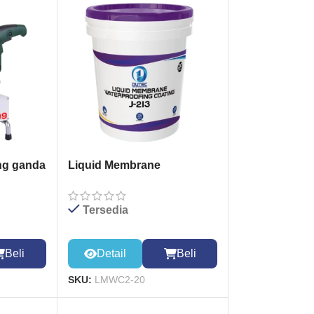
ng ganda
Liquid Membrane
Waterproofing Coating 20kg
Tersedia
Beli
Detail
Beli
SKU:
LMWC2-20