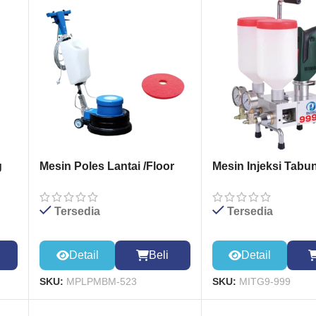
g
Mesin Poles Lantai /Floor
Mesin Injeksi Tabu
Polisher Machine BF-
999
523+Pad Merah
Tersedia
Tersedia
Detail
Beli
Detail
SKU:
MPLPMBM-523
SKU:
MITG9-999